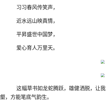
习习春风传笑声，
近水远山映真情，
平昇盛世中国梦，
爱心育人万里天。
这幅草书如龙蛇腾跃，雄健洒脱，让我
壑，方能笔底气韵生。