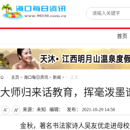
首页

主页
>
海口每日资讯
>
新闻
>
正文
大师归来话教育，挥毫泼墨
来源：未知
编辑：
发布： 2021-10-29 14:58


金秋，著名书法家诗人吴友优走进母校