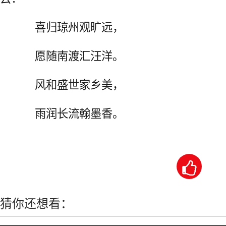
喜归琼州观旷远，
愿随南渡汇汪洋。
风和盛世家乡美，
雨润长流翰墨香。

猜你还想看：