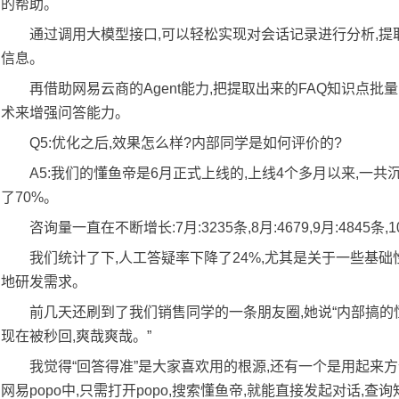
的帮助。
通过调用大模型接口,可以轻松实现对会话记录进行分析,提
信息。
再借助网易云商的Agent能力,把提取出来的FAQ知识点批量导
术来增强问答能力。
Q5:优化之后,效果怎么样?内部同学是如何评价的?
A5:我们的懂鱼帝是6月正式上线的,上线4个多月以来,一共沉
了70%。
咨询量一直在不断增长:7月:3235条,8月:4679,9月:4845条,1
我们统计了下,人工答疑率下降了24%,尤其是关于一些基
地研发需求。
前几天还刷到了我们销售同学的一条朋友圈,她说“内部搞的懂
现在被秒回,爽哉爽哉。”
我觉得“回答得准”是大家喜欢用的根源,还有一个是用起来方便
网易popo中,只需打开popo,搜索懂鱼帝,就能直接发起对话,查